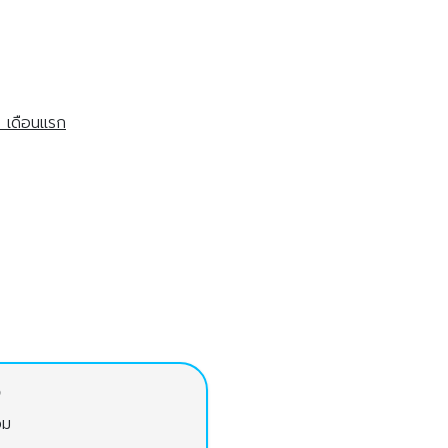
 เดือนแรก
จ
วม