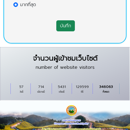
มากที่สุด
บันทึก
จำนวนผู้เข้าชมเว็บไซต์
number of website visitors
57
714
5431
129599
346063
วันนี้
เมื่อวานนี้
เดือนนี้
ปีนี้
ทั้งหมด