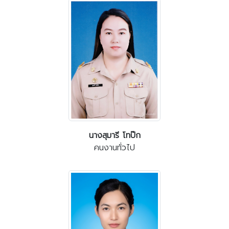
นางสุมารี โทป๊ก
คนงานทั่วไป