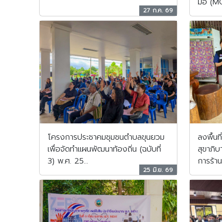
มือ (M
27 ก.ค. 69
โครงการประชาคมชุมชนตำบลขุนยวม
ลงพื้นท
เพื่อจัดทำแผนพัฒนาท้องถิ่น (ฉบับที่
สุขาภิ
3) พ.ศ. 25...
การร้าน
25 มิ.ย. 69