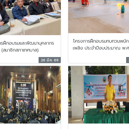
โครงการฝึกอบรมทบทวนพนัก
รฝึกอบรมและพัฒนาบุคลากร
เพลิง ประจำปีงบประมาณ พ.
น (สมาชิกสภาเทศบาล)
26 มี.ค. 69