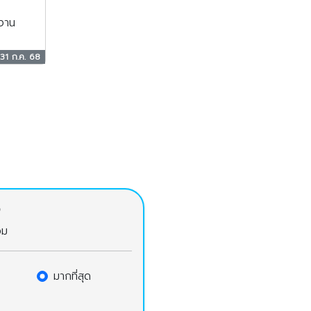
งาน
31 ก.ค. 68
จ
วม
มากที่สุด