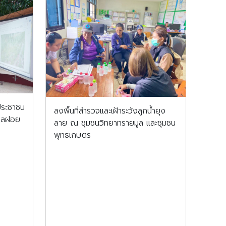
ประชาชน
ลงพื้นที่สำรวจและเฝ้าระวังลูกน้ำยุง
มูลฝอย
ลาย ณ ชุมชนวิทยาทรายมูล และชุมชน
พุทธเกษตร