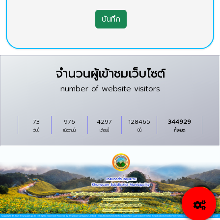
บันทึก
จำนวนผู้เข้าชมเว็บไซต์
number of website visitors
73
976
4297
128465
344929
วันนี้
เมื่อวานนี้
เดือนนี้
ปีนี้
ทั้งหมด