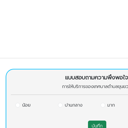
แบบสอบถามความพึงพอใ
การให้บริการของเทศบาลตำบลขุนย
น้อย
ปานกลาง
มาก
บันทึก