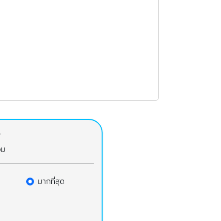
จ
วม
มากที่สุด