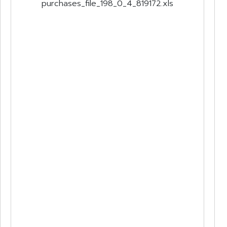
purchases_file_198_0_4_819172.xls